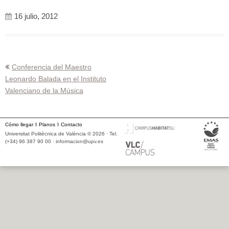
16 julio, 2012
Navegación
Conferencia del Maestro
Leonardo Balada en el Instituto
de
Valenciano de la Música
entradas
Cómo llegar
Planos
Contacto
Universitat Politècnica de València © 2026 · Tel.
(+34) 96 387 90 00 ·
informacion@upv.es