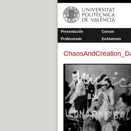
Saltar
al
contenido
Presentación
Cursos
Profesorado
ExAlumnos
ChaosAndCreation_Da