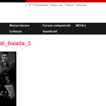
a
·
A
Accesibilidad
Mapa web
Buscar
Directorio
Masterclasses
Cursos composición
MEVArt
Contacto
Soundcool
li_Balada_3