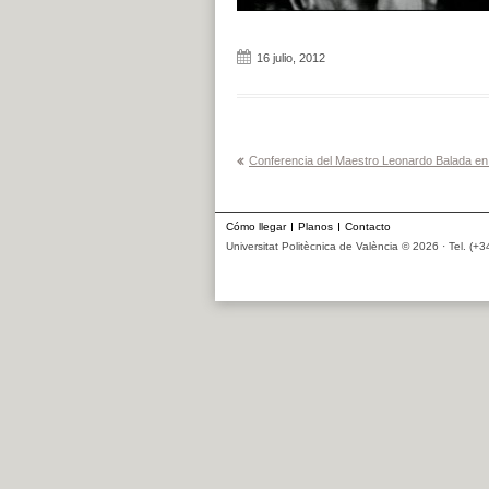
16 julio, 2012
Navegación
Conferencia del Maestro Leonardo Balada en e
de
entradas
Cómo llegar
Planos
Contacto
Universitat Politècnica de València © 2026 · Tel. (+