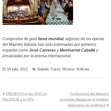
Compositor de gran
fama mundial
, algunas de las óperas
del Maestro Balada han sido estrenadas por primeros
espadas como
José Carreras
y
Montserrat Caballé
y
ensalzadas por la prensa internacional.
16 julio, 2012
Balada
,
Curso
,
Música
,
Noticias
Navegación
PRESENTA el teu DISC en
Conferencia del Maestro
VALENCIÀ a la UPV
Leonardo Balada en el Instituto
de
Valenciano de la Música
entradas