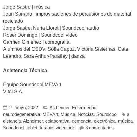
Jorge Sastre | música
Joan Soriano | improvisaciones de percusiones de material
reciclado
Jorge Sastre, Nuria Lloret | Soundcool audio
Roser Domingo | Soundcool vídeo
Carmen Giménez | coreografía
Alumnos del CSDV: Sofía Capuz, Victoria Sisternas, Cata
Leandro, Sara Arthur-Paratley | danza
Asistencia Técnica
Equipo Soundcool MEVArt
Vitel S.A.
11 mayo, 2022
Alzheimer
,
Enfermedad
neurodegenerativa
,
MEVArt
,
Música
,
Noticias
,
Soundcool
a
distancia
,
Alzheimer
,
colaborativa
,
demencia
,
electrónica
,
música
,
en MEVArt 
Soundcool
,
tablet
,
terapia
,
video arte
3 comentarios