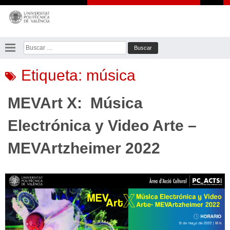
Saltar
al
contenido
Buscar:
Etiqueta:
música
MEVArt X: Música
Electrónica y Video Arte –
MEVArtzheimer 2022