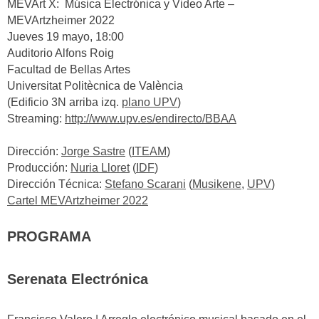
MEVArt X: Música Electrónica y Video Arte –
MEVArtzheimer 2022
Jueves 19 mayo, 18:00
Auditorio Alfons Roig
Facultad de Bellas Artes
Universitat Politècnica de València
(Edificio 3N arriba izq.
plano UPV
)
Streaming:
http://www.upv.es/endirecto/BBAA
Dirección:
Jorge Sastre
(
ITEAM
)
Producción:
Nuria Lloret
(
IDF
)
Dirección Técnica:
Stefano Scarani
(
Musikene
,
UPV
)
Carte
l
M
E
V
A
r
t
z
h
e
i
m
e
r 2022
PROGRAMA
Serenata Electrónica