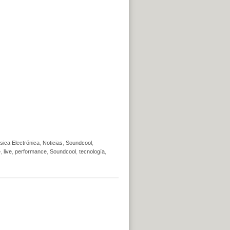
sica Electrónica
,
Noticias
,
Soundcool
,
e
,
live
,
performance
,
Soundcool
,
tecnología
,