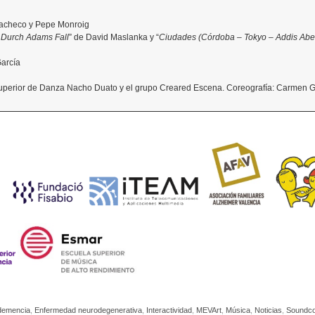
Pacheco y Pepe Monroig
n Durch Adams Fall
” de David Maslanka y “
Ciudades (Córdoba – Tokyo – Addis Abe
García
Superior de Danza Nacho Duato y el grupo Creared Escena. Coreografía: Carmen
demencia
,
Enfermedad neurodegenerativa
,
Interactividad
,
MEVArt
,
Música
,
Noticias
,
Soundco