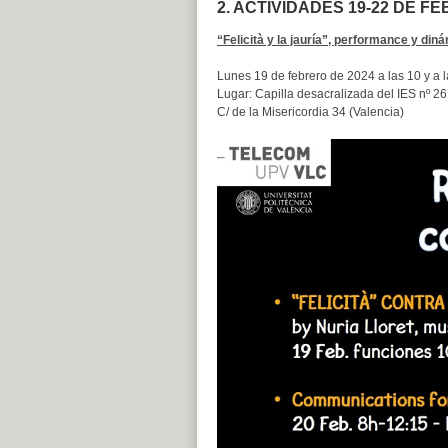
2. ACTIVIDADES 19-22 DE F
“Felicità y la jauría”, performance y diná
Lunes 19 de febrero de 2024 a las 10 y a 
Lugar: Capilla desacralizada del IES nº 26
C/ de la Misericordia 34 (Valencia)