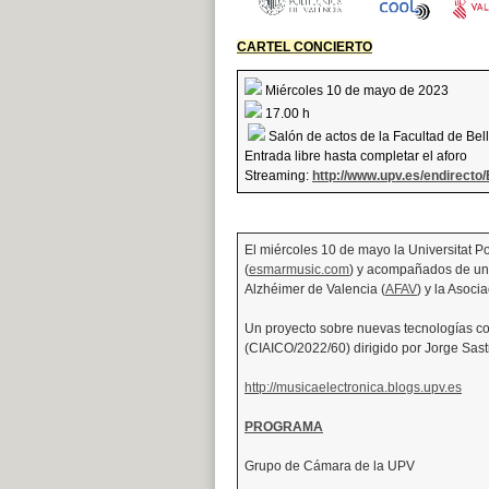
CARTEL CONCIERTO
Miércoles 10 de mayo de 2023
17.00 h
Salón de actos de la Facultad de Bel
Entrada libre hasta completar el aforo
Streaming:
http://www.upv.es/endirect
El miércoles 10 de mayo la Universitat 
(
esmarmusic.com
) y acompañados de una
Alzhéimer de Valencia (
AFAV
) y la Asoc
Un proyecto sobre nuevas tecnologías co
(CIAICO/2022/60) dirigido por Jorge Sast
http://musicaelectronica.blogs.upv.es
PROGRAMA
Grupo de Cámara de la UPV