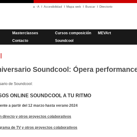
a
·
A
Accesibilidad
Mapa web
Buscar
Directorio
Masterclasses
Cursos composición
MEVArt
Contacto
Soundcool
l
aniversario Soundcool: Ópera performanc
rsario de Soundcool:
SOS ONLINE SOUNDCOOL A TU RITMO
te a partir del 12 marzo hasta verano 2024
n directo y otros proyectos colaborativos
grama de TV y otros proyectos colaborativos