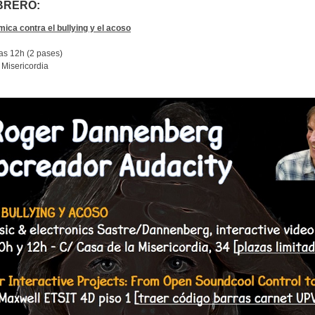
EBRERO:
mica contra el bullying y el acoso
las 12h (2 pases)
 Misericordia