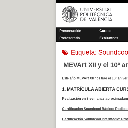
Saltar
al
contenido
Presentación
Cursos
Profesorado
ExAlumnos
Etiqueta:
Soundcoo
MEVArt XII y el 10º 
Este año
MEVArt XII
nos trae el 10º anive
1. MATRÍCULA ABIERTA CUR
Realización en 8 semanas aproximadamen
Certificación Soundcool Básico: Radio e
Certificación Soundcool Intermedio: Pro