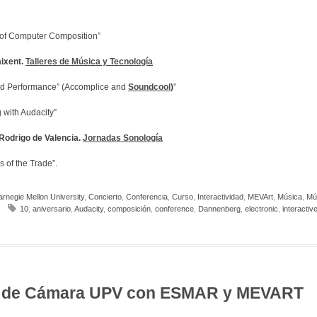
 of Computer Composition”
aixent.
Talleres de Música y Tecnología
nd Performance” (Accomplice and
Soundcool
)
”
 with Audacity”
Rodrigo de Valencia.
Jornadas Sonología
s of the Trade”.
rnegie Mellon University
,
Concierto
,
Conferencia
,
Curso
,
Interactividad
,
MEVArt
,
Música
,
Mú
10
,
aniversario
,
Audacity
,
composición
,
conference
,
Dannenberg
,
electronic
,
interactiv
0º aniversario Soundcool: Ópera performance y conferencias
po de Cámara UPV con ESMAR y MEVART