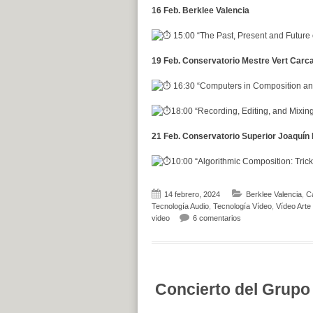
16 Feb. Berklee Valencia
15:00 “The Past, Present and Future
19 Feb. Conservatorio Mestre Vert Carc
16:30 “Computers in Composition a
18:00 “Recording, Editing, and Mixing
21 Feb. Conservatorio Superior Joaquín 
10:00 “Algorithmic Composition: Trick
14 febrero, 2024
Berklee Valencia
,
Ca
Tecnología Audio
,
Tecnología Vídeo
,
Vídeo Arte
en MEVArt XII y el 1
video
6 comentarios
Concierto del Gru