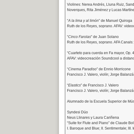
Violines: Nerea Andrés, Lluna Ruiz, Sand
Noverques, Rita Jiménez y Lucas Martín
“
A la lima y al limón
” de Manuel Quiroga
Ruth de los Reyes, soprano. AFAV: video
“
Cinco Farolas
” de Juan Solano
Ruth de los Reyes, soprano. AFA Canals:
“Cuarteto para cuerda en Fa mayor, Op. 
AFAV: videocreación Soundcool a distan
“
Cinema Paradiso
” de Ennio Morricone
Francisco J. Valero, violín; Jorge Balanz
“
Elastics
” de Francisco J. Valero
Francisco J. Valero, violín; Jorge Balanz
Alumnado de la Escuela Superior de Mú
Syndesi Dúo
Neus Llinares y Laura Cariñena
“Suite for Flute and Piano” de Claude Bol
I. Baroque and Blue; II. Sentimentale; III. 