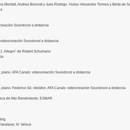
ra Montalt, Andrea Boronat y Julia Rodrigo. Violas: Alexandre Tormos y Berta de Sa
ez
creación Soundcool a distancia
 videocreación Soundcool a distancia
41. Allegro” de Robert Schumann
cia
á, piano. AFA Canals: videocreación Soundcool a distancia
á, piano; Federico Gil, vibràfon. AFA Canals: videocreación Soundcool a distancia
sica de Alto Rendimiento. ESMAR
ling
Irlandaise; IV. Veloce