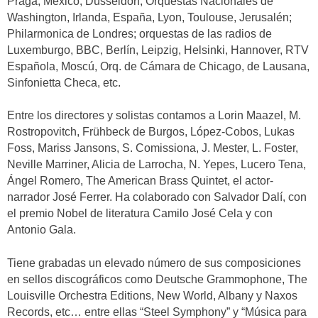
Praga, México, Düsseldorf; Orquestas Nacionales de
Washington, Irlanda, España, Lyon, Toulouse, Jerusalén;
Philarmonica de Londres; orquestas de las radios de
Luxemburgo, BBC, Berlín, Leipzig, Helsinki, Hannover, RTV
Española, Moscú, Orq. de Cámara de Chicago, de Lausana,
Sinfonietta Checa, etc.
Entre los directores y solistas contamos a Lorin Maazel, M.
Rostropovitch, Frühbeck de Burgos, López-Cobos, Lukas
Foss, Mariss Jansons, S. Comissiona, J. Mester, L. Foster,
Neville Marriner, Alicia de Larrocha, N. Yepes, Lucero Tena,
Ángel Romero, The American Brass Quintet, el actor-
narrador José Ferrer. Ha colaborado con Salvador Dalí, con
el premio Nobel de literatura Camilo José Cela y con
Antonio Gala.
Tiene grabadas un elevado número de sus composiciones
en sellos discográficos como Deutsche Grammophone, The
Louisville Orchestra Editions, New World, Albany y Naxos
Records, etc… entre ellas “Steel Symphony” y “Música para