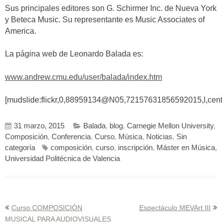
Sus principales editores son G. Schirmer Inc. de Nueva York
y Beteca Music. Su representante es Music Associates of
America.
La página web de Leonardo Balada es:
www.andrew.cmu.edu/user/balada/index.htm
[mudslide:flickr,0,88959134@N05,72157631856592015,l,cent
31 marzo, 2015
Balada
,
blog
,
Carnegie Mellon University
,
Composición
,
Conferencia
,
Curso
,
Música
,
Noticias
,
Sin
categoría
composición
,
curso
,
inscripción
,
Máster en Música
,
Universidad Politécnica de Valencia
Navegación
Curso COMPOSICIÓN
Espectáculo MEVArt III
MUSICAL PARA AUDIOVISUALES