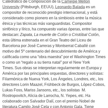
Catedrático de Composición de la
Carnegie Mellon
University
(Pittsburgh, EEUU),
Leonardo Balada
es un
compositor de reconocido prestigio internacional, y está
considerado como pionero en la simbiosis entre la música
étnica y las técnicas más vanguardistas. Compositor
sinfónico y lírico, ha compuesto varias óperas, entre las que
destacan:
Zapata, La muerte de Colón
o
Cristóbal Colón
,
esta última estrenada en el Gran Teatro del Liceu de
Barcelona por
José Carreras y Montserrat Caballé con
motivo del 5º centenario del descubrimiento de América y
calificada como una “obra maestra” por el Washington Times
o como un “regalo a su tierra natal” por el New York
Times. Sus obras se interpretan regularmente en Europa y
América por las principales orquestas, directores y solistas:
Filarmónica de Nueva York, Los Ángeles, Londres, etc., los
directores Lorin Maazel, Frühbeck de Burgos, López-Cobos,
Lukas Foss, Mariss Jansons, etc., los solistas M.
Rostropovitch, Alicia de Larrocha, N. Yepes, etc. Ha
colaborado con Salvador Dalí, con el premio Nobel de
literatura Camilo José Cela y con Antonio Gala. Tiene