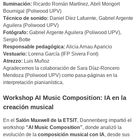
Iluminación:
Ricardo Román Martínez, Abril Mongort
Bournigal (Poliwood UPV)
Técnico de sonido:
Daniel Díez Lafuente, Gabriel Argente
Aguilera (Poliwood UPV)
Fotógrafo:
Gabriel Argente Aguilera (Poliwood UPV),
Sergio Botte
Responsable pedagógica:
Alicia Arnau Aparicio
Vestuario:
Lorena García (IFP Sivera Font)
Atrezzo:
Luis Muñoz
Agradecemos la colaboración de Sara Díaz-Roncero
Mendoza (Poliwood UPV) como pasa-páginas en la
interpretación pianianística.
Workshop AI Music Composition: IA en la
creación musical
En el
Salón Maxwell de la ETSIT
, Dannenberg impartió el
workshop
“AI Music Composition”
, donde analizó la
evolución de la
composición musical con IA
, desde sus