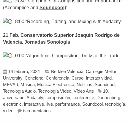
16:30 “Computers in Composition and Performance”
(Accomplice and
Soundcool
)
”
18:00 “Recording, Editing, and Mixing with Audacity”
21 Feb. Conservatorio Superior Joaquín Rodrigo de
Valencia.
Jornadas Sonología
10:00 “Algorithmic Composition: Tricks of the Trade”.
14 febrero, 2024
Berklee Valencia
,
Carnegie Mellon
University
,
Concierto
,
Conferencia
,
Curso
,
Interactividad
,
MEVArt
,
Música
,
Música Electrónica
,
Noticias
,
Soundcool
,
Tecnología Audio
,
Tecnología Vídeo
,
Vídeo Arte
10
,
aniversario
,
Audacity
,
composición
,
conference
,
Dannenberg
,
electronic
,
interactive
,
live
,
performance
,
Soundcool
,
tecnología
,
en MEVArt XII y el 10º aniversario Sound
video
6 comentarios