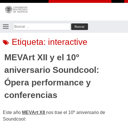
Saltar
al
contenido
Buscar:
Etiqueta:
interactive
MEVArt XII y el 10º
aniversario Soundcool:
Ópera performance y
conferencias
Este año
MEVArt XII
nos trae el 10º aniversario de
Soundcool: