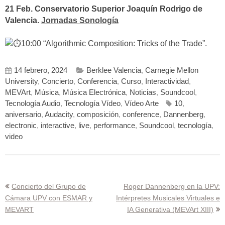
21 Feb. Conservatorio Superior Joaquín Rodrigo de
Valencia.
Jornadas Sonología
10:00 “Algorithmic Composition: Tricks of the Trade”.
14 febrero, 2024
Berklee Valencia
,
Carnegie Mellon
University
,
Concierto
,
Conferencia
,
Curso
,
Interactividad
,
MEVArt
,
Música
,
Música Electrónica
,
Noticias
,
Soundcool
,
Tecnología Audio
,
Tecnología Vídeo
,
Vídeo Arte
10
,
aniversario
,
Audacity
,
composición
,
conference
,
Dannenberg
,
electronic
,
interactive
,
live
,
performance
,
Soundcool
,
tecnología
,
video
Navegación
Concierto del Grupo de
Roger Dannenberg en la UPV:
Cámara UPV con ESMAR y
Intérpretes Musicales Virtuales e
de
MEVART
IA Generativa (MEVArt XIII)
entradas