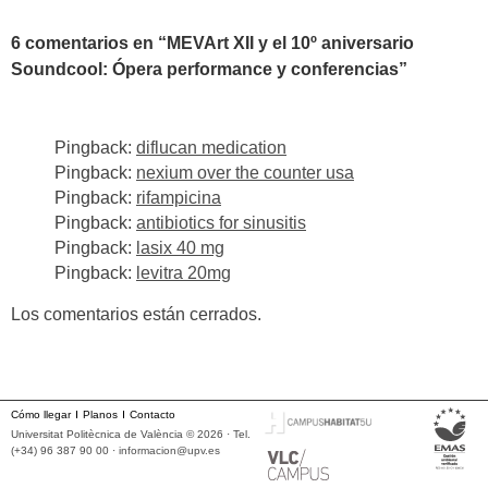
6 comentarios en “
MEVArt XII y el 10º aniversario
Soundcool: Ópera performance y conferencias
”
Pingback:
diflucan medication
Pingback:
nexium over the counter usa
Pingback:
rifampicina
Pingback:
antibiotics for sinusitis
Pingback:
lasix 40 mg
Pingback:
levitra 20mg
Los comentarios están cerrados.
Cómo llegar
Planos
Contacto
Universitat Politècnica de València © 2026 · Tel.
(+34) 96 387 90 00 ·
informacion@upv.es