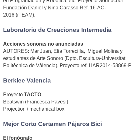
en Programación y Robótica, etc. Proyecto Soundcool
Fundación Daniel y Nina Carasso Ref. 16-AC-
2016 (
iTEAM
).
Laboratorio de Creaciones Intermedia
Acciones sonoras no anunciadas
AUTORES: Mar Juan, Elia Torrecilla, Miguel Molina y
estudiantes de Arte Sonoro (Dpto. Escultura-Universitat
Politècnica de Vàlencia). Proyecto ref. HAR2014-58869-P
Berklee Valencia
Proyecto
TACTO
Beatswin (Francesca Pavesi)
Projection / mechanical box
Mejor Corto Certamen Pájaros Bici
El fonógrafo