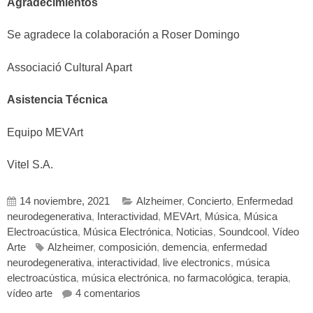
Agradecimientos
Se agradece la colaboración a Roser Domingo
Associació Cultural Apart
Asistencia Técnica
Equipo MEVArt
Vitel S.A.
14 noviembre, 2021
Alzheimer
,
Concierto
,
Enfermedad
neurodegenerativa
,
Interactividad
,
MEVArt
,
Música
,
Música
Electroacústica
,
Música Electrónica
,
Noticias
,
Soundcool
,
Vídeo
Arte
Alzheimer
,
composición
,
demencia
,
enfermedad
neurodegenerativa
,
interactividad
,
live electronics
,
música
electroacústica
,
música electrónica
,
no farmacológica
,
terapia
,
en MEVArt IX Streaming: Música Elect
vídeo arte
4 comentarios