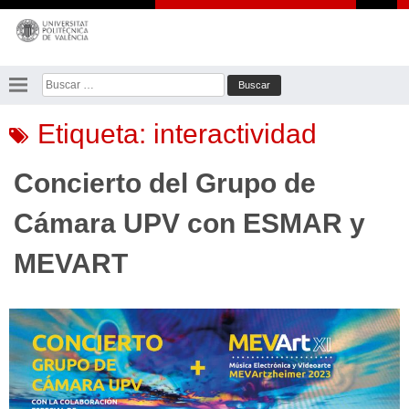
Saltar
al
contenido
Buscar:
Etiqueta:
interactividad
Concierto del Grupo de
Cámara UPV con ESMAR y
MEVART