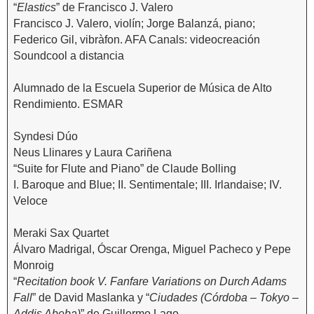
“
Elastics
” de Francisco J. Valero
Francisco J. Valero, violín; Jorge Balanzá, piano;
Federico Gil, vibràfon. AFA Canals: videocreación
Soundcool a distancia
Alumnado de la Escuela Superior de Música de Alto
Rendimiento. ESMAR
Syndesi Dúo
Neus Llinares y Laura Cariñena
“Suite for Flute and Piano” de Claude Bolling
I. Baroque and Blue; II. Sentimentale; III. Irlandaise; IV.
Veloce
Meraki Sax Quartet
Álvaro Madrigal, Óscar Orenga, Miguel Pacheco y Pepe
Monroig
“
Recitation book V. Fanfare Variations on Durch Adams
Fall
” de David Maslanka y “
Ciudades (Córdoba – Tokyo –
Addis Abeba)
” de Guillermo Lago