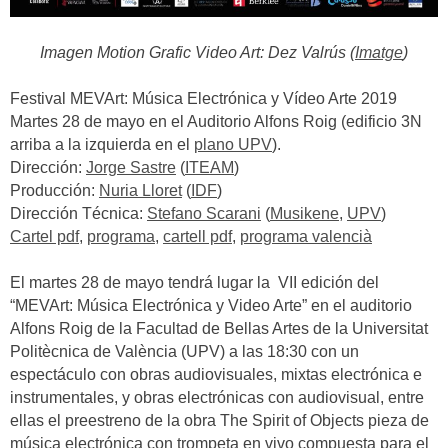
Imagen Motion Grafic Video Art: Dez Valrús (
Imatge
)
Festival MEVArt: Música Electrónica y Vídeo Arte 2019
Martes 28 de mayo en el Auditorio Alfons Roig (edificio 3N
arriba a la izquierda en el
plano UPV
).
Dirección:
Jorge Sastre
(
ITEAM
)
Producción:
Nuria Lloret
(
IDF
)
Dirección Técnica:
Stefano Scarani
(
Musikene
,
UPV
)
Cartel pdf
,
programa
,
cartell pdf
,
programa valencià
El martes 28 de mayo tendrá lugar la VII edición del
“MEVArt: Música Electrónica y Video Arte” en el auditorio
Alfons Roig de la Facultad de Bellas Artes de la Universitat
Politècnica de València (UPV) a las 18:30 con un
espectáculo con obras audiovisuales, mixtas electrónica e
instrumentales, y obras electrónicas con audiovisual, entre
ellas el preestreno de la obra The Spirit of Objects pieza de
música electrónica con trompeta en vivo compuesta para el