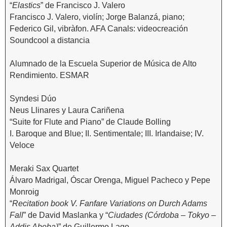
“
Elastics
” de Francisco J. Valero
Francisco J. Valero, violín; Jorge Balanzá, piano;
Federico Gil, vibràfon. AFA Canals: videocreación
Soundcool a distancia
Alumnado de la Escuela Superior de Música de Alto
Rendimiento. ESMAR
Syndesi Dúo
Neus Llinares y Laura Cariñena
“Suite for Flute and Piano” de Claude Bolling
I. Baroque and Blue; II. Sentimentale; III. Irlandaise; IV.
Veloce
Meraki Sax Quartet
Álvaro Madrigal, Óscar Orenga, Miguel Pacheco y Pepe
Monroig
“
Recitation book V. Fanfare Variations on Durch Adams
Fall
” de David Maslanka y “
Ciudades (Córdoba – Tokyo –
Addis Abeba)
” de Guillermo Lago