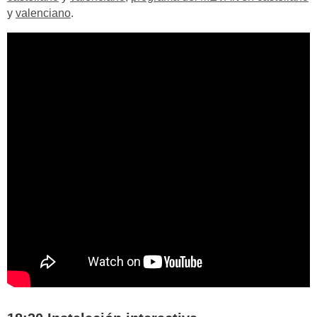
y
valenciano
.