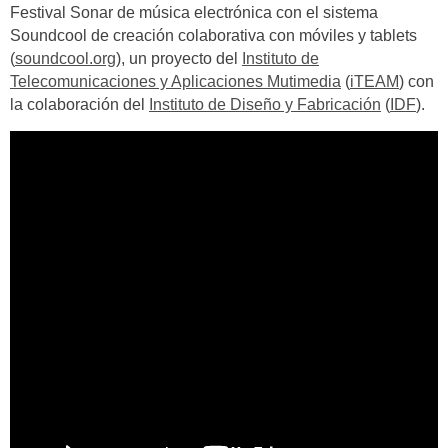
Festival Sonar de música electrónica con el sistema
Soundcool de creación colaborativa con móviles y tablets
(
soundcool.org
), un proyecto del
Instituto de
Telecomunicaciones y Aplicaciones Mutimedia
(
iTEAM
) con
la colaboración del
Instituto de Diseño y Fabricación
(
IDF
).