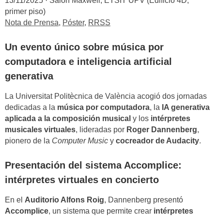
13/11/2025 · Salón Maxwell, ETSIT UPV (Edificio 4D,
primer piso)
Nota de Prensa
,
Póster
,
RRSS
Un evento único sobre música por
computadora e inteligencia artificial
generativa
La Universitat Politècnica de València acogió dos jornadas
dedicadas a la
música por computadora
, la
IA generativa
aplicada a la composición musical
y los
intérpretes
musicales virtuales
, lideradas por
Roger Dannenberg
,
pionero de la
Computer Music
y
cocreador de Audacity
.
Presentación del sistema Accomplice:
intérpretes virtuales en concierto
En el
Auditorio Alfons Roig
, Dannenberg presentó
Accomplice
, un sistema que permite crear
intérpretes