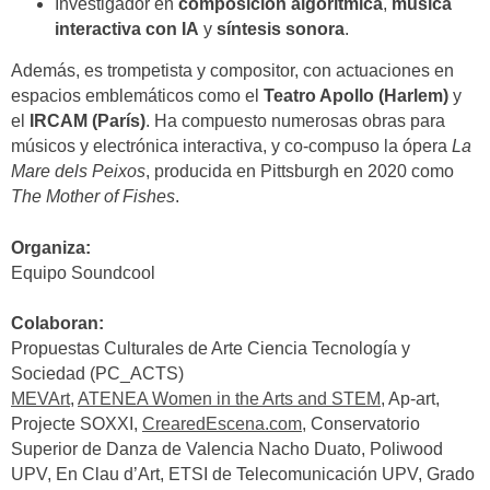
Investigador en
composición algorítmica
,
música
interactiva con IA
y
síntesis sonora
.
Además, es trompetista y compositor, con actuaciones en
espacios emblemáticos como el
Teatro Apollo (Harlem)
y
el
IRCAM (París)
. Ha compuesto numerosas obras para
músicos y electrónica interactiva, y co-compuso la ópera
La
Mare dels Peixos
, producida en Pittsburgh en 2020 como
The Mother of Fishes
.
Organiza:
Equipo Soundcool
Colaboran:
Propuestas Culturales de Arte Ciencia Tecnología y
Sociedad (PC_ACTS)
MEVArt
,
ATENEA Women in the Arts and STEM
, Ap-art,
Projecte SOXXI,
CrearedEscena.com
, Conservatorio
Superior de Danza de Valencia Nacho Duato, Poliwood
UPV, En Clau d’Art, ETSI de Telecomunicación UPV, Grado