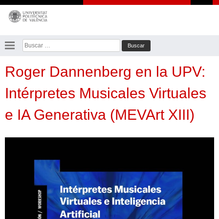
Saltar
al
contenido
Buscar:
Roger Dannenberg en la UPV:
Intérpretes Musicales Virtuales
e IA Generativa (MEVArt XIII)