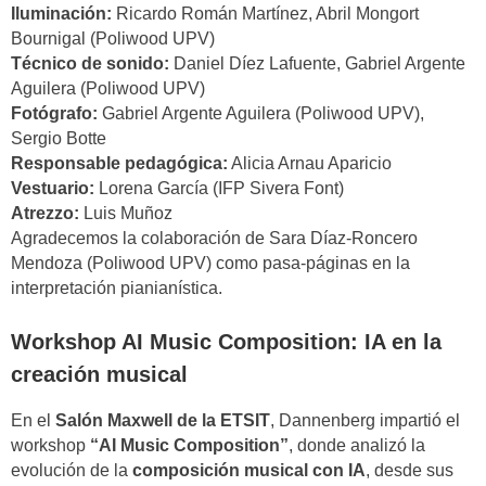
Iluminación:
Ricardo Román Martínez, Abril Mongort
Bournigal (Poliwood UPV)
Técnico de sonido:
Daniel Díez Lafuente, Gabriel Argente
Aguilera (Poliwood UPV)
Fotógrafo:
Gabriel Argente Aguilera (Poliwood UPV),
Sergio Botte
Responsable pedagógica:
Alicia Arnau Aparicio
Vestuario:
Lorena García (IFP Sivera Font)
Atrezzo:
Luis Muñoz
Agradecemos la colaboración de Sara Díaz-Roncero
Mendoza (Poliwood UPV) como pasa-páginas en la
interpretación pianianística.
Workshop AI Music Composition: IA en la
creación musical
En el
Salón Maxwell de la ETSIT
, Dannenberg impartió el
workshop
“AI Music Composition”
, donde analizó la
evolución de la
composición musical con IA
, desde sus