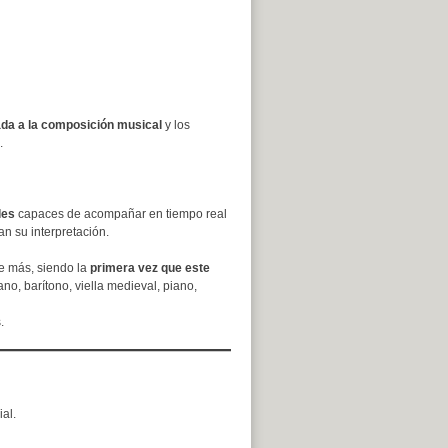
ada a la composición musical
y los
.
les
capaces de acompañar en tiempo real
n su interpretación.
e más, siendo la
primera vez que este
ano, barítono, viella medieval, piano,
.
ial.