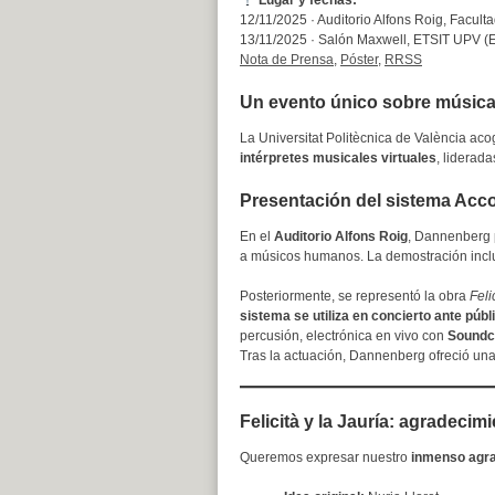
Lugar y fechas:
12/11/2025 · Auditorio Alfons Roig, Facult
13/11/2025 · Salón Maxwell, ETSIT UPV (Ed
Nota de Prensa
,
Póster
,
RRSS
Un evento único sobre música p
La Universitat Politècnica de València ac
intérpretes musicales virtuales
, liderad
Presentación del sistema Accom
En el
Auditorio Alfons Roig
, Dannenberg
a músicos humanos. La demostración incluy
Posteriormente, se representó la obra
Feli
sistema se utiliza en concierto ante públ
percusión, electrónica en vivo con
Soundc
Tras la actuación, Dannenberg ofreció un
Felicità y la Jauría: agradecimi
Queremos expresar nuestro
inmenso agr