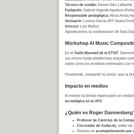
Técnico de sonido:
Daniel Díez Lafuente,
Fotógrafo:
Gabriel Argente Aguilera (Poli
Responsable pedagógica:
Alicia Arnau Ap
Vestuario:
Lorena García (IFP Sivera Font
Atrezzo:
Luis Muñoz
Agradecemos la colaboración de Sara Día
Workshop AI Music Composition
En el
Salón Maxwell de la ETSIT
, Dannenb
sus inicios hasta plataformas actuales co
sobre cómo los modelos entrenados con mús
Finalmente, compartió su visión: que la IA
Impacto en medios
El evento ha tenido repercusión en medi
tecnológica en la UPV
.
¿Quién es Roger Dannenberg
Profesor de Ciencias de la Compu
Cocreador de Audacity
, editor d
Pionero en
acompañamiento por 