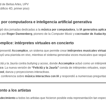
ad de Bellas Artes, UPV
ificio 4D, primer piso)
or computadora e inteligencia artificial generativa
ogió dos jornadas dedicadas a la
música por computadora
, la
IA generativa aplic
as por
Roger Dannenberg
, pionero de la
Computer Music
y
cocreador de Audacity
plice: intérpretes virtuales en concierto
 presentó
Accomplice
, un sistema que permite crear
intérpretes musicales virtua
ó una pianista en vivo, mientras el sistema generaba voces musicales que seguía
cità y la Jauría
contra bullying y acoso, donde
Accomplice
actuó como un intérpret
ico
. La nueva versión de
“Felicità y la Jauría”
consta de intérpretes virtuales, sopr
ool
, danza y proyecciones interactivas.
a conferencia sobre
música interactiva con IA
y respondió a numerosas preguntas
ento a los artistas
adecimiento
a todxs lxs artistas que hicieron posible esta representación tan espec