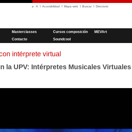
a
·
A
Accesibilidad
Mapa web
Buscar
Directorio
Masterclasses
Cursos composición
MEVArt
Contacto
Soundcool
con intérprete virtual
la UPV: Intérpretes Musicales Virtuales