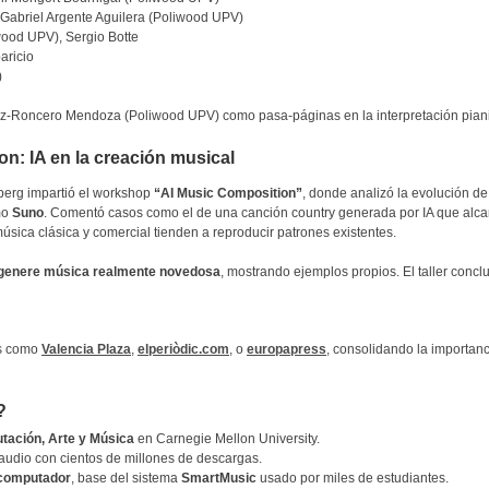
 Gabriel Argente Aguilera (Poliwood UPV)
wood UPV), Sergio Botte
aricio
)
z-Roncero Mendoza (Poliwood UPV) como pasa-páginas en la interpretación piani
: IA en la creación musical
erg impartió el workshop
“AI Music Composition”
, donde analizó la evolución de
mo
Suno
. Comentó casos como el de una canción country generada por IA que alca
ica clásica y comercial tienden a reproducir patrones existentes.
genere música realmente novedosa
, mostrando ejemplos propios. El taller conc
os como
Valencia Plaza
,
elperiòdic.com
, o
europapress
, consolidando la importanc
?
tación, Arte y Música
en Carnegie Mellon University.
e audio con cientos de millones de descargas.
computador
, base del sistema
SmartMusic
usado por miles de estudiantes.