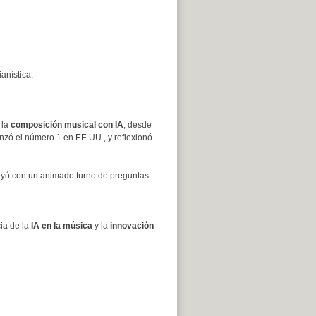
anística.
 la
composición musical con IA
, desde
nzó el número 1 en EE.UU., y reflexionó
luyó con un animado turno de preguntas.
ia de la
IA en la música
y la
innovación