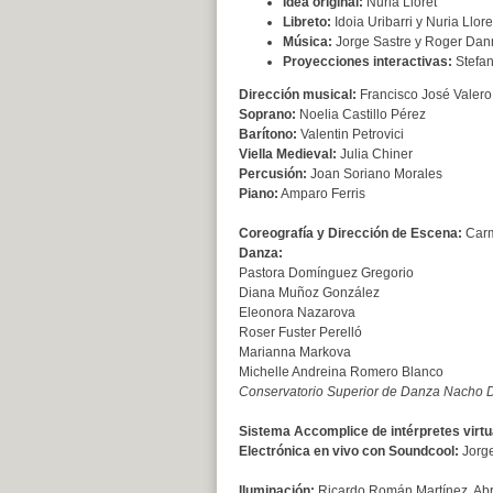
Idea original:
Nuria Lloret
Libreto:
Idoia Uribarri y Nuria Llore
Música:
Jorge Sastre y Roger Da
Proyecciones interactivas:
Stefan
Dirección musical:
Francisco José Valero
Soprano:
Noelia Castillo Pérez
Barítono:
Valentin Petrovici
Viella Medieval:
Julia Chiner
Percusión:
Joan Soriano Morales
Piano:
Amparo Ferris
Coreografía y Dirección de Escena:
Carm
Danza:
Pastora Domínguez Gregorio
Diana Muñoz González
Eleonora Nazarova
Roser Fuster Perelló
Marianna Markova
Michelle Andreina Romero Blanco
Conservatorio Superior de Danza Nacho 
Sistema Accomplice de intérpretes virtu
Electrónica en vivo con Soundcool:
Jorge
Iluminación:
Ricardo Román Martínez, Abr