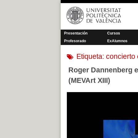
Saltar
al
contenido
Presentación
Cursos
Profesorado
ExAlumnos
Etiqueta:
concierto 
Roger Dannenberg en 
(MEVArt XIII)