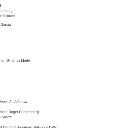
t
nnenberg
o Scarani
 García
en Giménez Morte
Duato de Valencia
ales:
Roger Dannenberg
 Sastre
il Mongort Bournigal (Poliwood UPV)