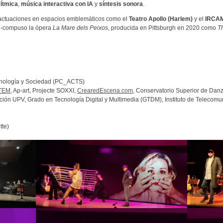
ítmica
,
música interactiva con IA
y
síntesis sonora
.
 actuaciones en espacios emblemáticos como el
Teatro Apollo (Harlem)
y el
IRCAM
 co-compuso la ópera
La Mare dels Peixos
, producida en Pittsburgh en 2020 como
T
ecnología y Sociedad (PC_ACTS)
STEM
, Ap-art, Projecte SOXXI,
CrearedEscena.com
, Conservatorio Superior de Dan
ción UPV, Grado en Tecnología Digital y Multimedia (GTDM), Instituto de Telecomu
tte)