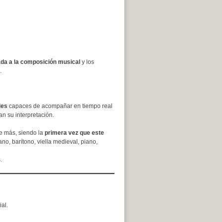
ada a la composición musical
y los
.
les
capaces de acompañar en tiempo real
n su interpretación.
e más, siendo la
primera vez que este
ano, barítono, viella medieval, piano,
.
ial.