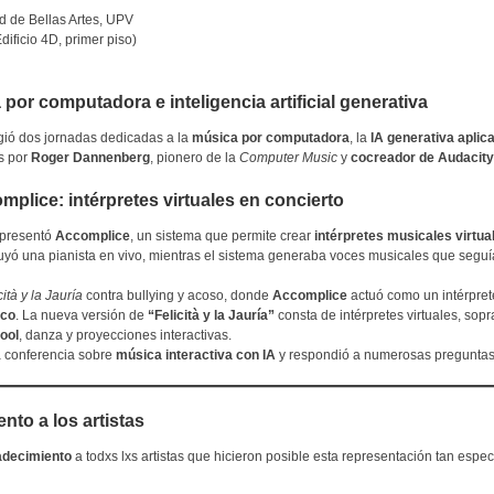
ad de Bellas Artes, UPV
ificio 4D, primer piso)
or computadora e inteligencia artificial generativa
ogió dos jornadas dedicadas a la
música por computadora
, la
IA generativa aplic
as por
Roger Dannenberg
, pionero de la
Computer Music
y
cocreador de Audacity
plice: intérpretes virtuales en concierto
 presentó
Accomplice
, un sistema que permite crear
intérpretes musicales virtua
ó una pianista en vivo, mientras el sistema generaba voces musicales que seguía
cità y la Jauría
contra bullying y acoso, donde
Accomplice
actuó como un intérpret
ico
. La nueva versión de
“Felicità y la Jauría”
consta de intérpretes virtuales, sopr
ool
, danza y proyecciones interactivas.
a conferencia sobre
música interactiva con IA
y respondió a numerosas preguntas
ento a los artistas
adecimiento
a todxs lxs artistas que hicieron posible esta representación tan espec