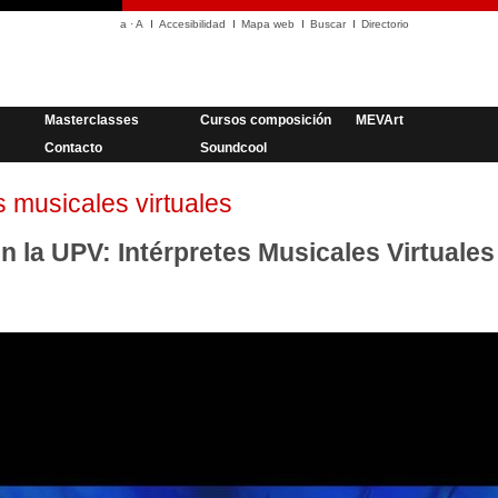
a
·
A
Accesibilidad
Mapa web
Buscar
Directorio
Masterclasses
Cursos composición
MEVArt
Contacto
Soundcool
s musicales virtuales
la UPV: Intérpretes Musicales Virtuales