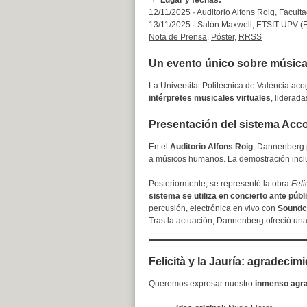
Lugar y fechas:
12/11/2025 · Auditorio Alfons Roig, Facult
13/11/2025 · Salón Maxwell, ETSIT UPV (Ed
Nota de Prensa
,
Póster
,
RRSS
Un evento único sobre música p
La Universitat Politècnica de València ac
intérpretes musicales virtuales
, liderad
Presentación del sistema Accom
En el
Auditorio Alfons Roig
, Dannenberg
a músicos humanos. La demostración incluy
Posteriormente, se representó la obra
Feli
sistema se utiliza en concierto ante públ
percusión, electrónica en vivo con
Soundc
Tras la actuación, Dannenberg ofreció un
Felicità y la Jauría: agradecimi
Queremos expresar nuestro
inmenso agr