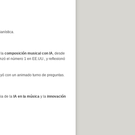
anística.
 la
composición musical con IA
, desde
nzó el número 1 en EE.UU., y reflexionó
luyó con un animado turno de preguntas.
ia de la
IA en la música
y la
innovación