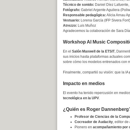
Técnico de sonido:
Daniel Díez Lafuente,
Fotógrafo:
Gabriel Argente Aguilera (Poli
Responsable pedagógica:
Alicia Arnau Ap
Vestuario:
Lorena García (IFP Sivera Font
Atrezzo:
Luis Muñoz
Agradecemos la colaboración de Sara Día
Workshop AI Music Composition
En el
Salón Maxwell de la ETSIT
, Dannenb
sus inicios hasta plataformas actuales co
sobre cómo los modelos entrenados con mús
Finalmente, compartió su visión: que la IA
Impacto en medios
El evento ha tenido repercusión en medi
tecnológica en la UPV
.
¿Quién es Roger Dannenberg
Profesor de Ciencias de la Compu
Cocreador de Audacity
, editor d
Pionero en
acompañamiento por 