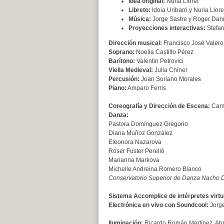
Idea original:
Nuria Lloret
Libreto:
Idoia Uribarri y Nuria Llore
Música:
Jorge Sastre y Roger Da
Proyecciones interactivas:
Stefan
Dirección musical:
Francisco José Valero
Soprano:
Noelia Castillo Pérez
Barítono:
Valentin Petrovici
Viella Medieval:
Julia Chiner
Percusión:
Joan Soriano Morales
Piano:
Amparo Ferris
Coreografía y Dirección de Escena:
Carm
Danza:
Pastora Domínguez Gregorio
Diana Muñoz González
Eleonora Nazarova
Roser Fuster Perelló
Marianna Markova
Michelle Andreina Romero Blanco
Conservatorio Superior de Danza Nacho 
Sistema Accomplice de intérpretes virtu
Electrónica en vivo con Soundcool:
Jorge
Iluminación:
Ricardo Román Martínez, Abr