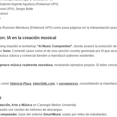
 Gabriel Argente Aguilera (Poliwood UPV)
wood UPV), Sergio Botte
aricio
)
z-Roncero Mendoza (Poliwood UPV) como pasa-páginas en la interpretación piani
: IA en la creación musical
erg impartió el workshop
“AI Music Composition”
, donde analizó la evolución de
mo
Suno
. Comentó casos como el de una canción country generada por IA que alca
ica clásica y comercial tienden a reproducir patrones existentes.
genere música realmente novedosa
, mostrando ejemplos propios. El taller conc
os como
Valencia Plaza
,
elperiòdic.com
, o
europapress
, consolidando la importanc
?
tación, Arte y Música
en Carnegie Mellon University.
e audio con cientos de millones de descargas.
computador
, base del sistema
SmartMusic
usado por miles de estudiantes.