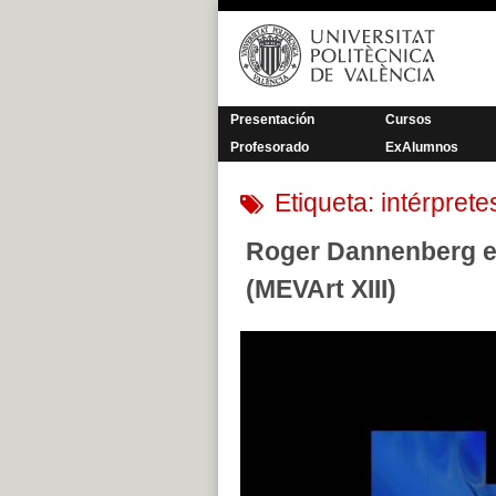
Saltar
al
contenido
Presentación
Cursos
Profesorado
ExAlumnos
Etiqueta:
intérprete
Roger Dannenberg en 
(MEVArt XIII)