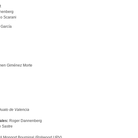
t
nnenberg
o Scarani
 García
en Giménez Morte
Duato de Valencia
ales:
Roger Dannenberg
 Sastre
il Mongort Bournigal (Poliwood UPV)