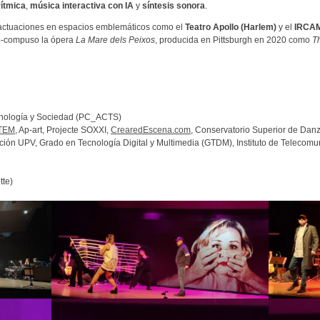
ítmica
,
música interactiva con IA
y
síntesis sonora
.
 actuaciones en espacios emblemáticos como el
Teatro Apollo (Harlem)
y el
IRCAM
 co-compuso la ópera
La Mare dels Peixos
, producida en Pittsburgh en 2020 como
T
ecnología y Sociedad (PC_ACTS)
STEM
, Ap-art, Projecte SOXXI,
CrearedEscena.com
, Conservatorio Superior de Dan
ción UPV, Grado en Tecnología Digital y Multimedia (GTDM), Instituto de Telecomu
tte)