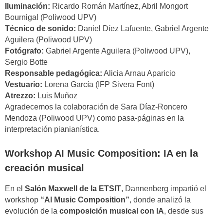
Iluminación:
Ricardo Román Martínez, Abril Mongort
Bournigal (Poliwood UPV)
Técnico de sonido:
Daniel Díez Lafuente, Gabriel Argente
Aguilera (Poliwood UPV)
Fotógrafo:
Gabriel Argente Aguilera (Poliwood UPV),
Sergio Botte
Responsable pedagógica:
Alicia Arnau Aparicio
Vestuario:
Lorena García (IFP Sivera Font)
Atrezzo:
Luis Muñoz
Agradecemos la colaboración de Sara Díaz-Roncero
Mendoza (Poliwood UPV) como pasa-páginas en la
interpretación pianianística.
Workshop AI Music Composition: IA en la
creación musical
En el
Salón Maxwell de la ETSIT
, Dannenberg impartió el
workshop
“AI Music Composition”
, donde analizó la
evolución de la
composición musical con IA
, desde sus