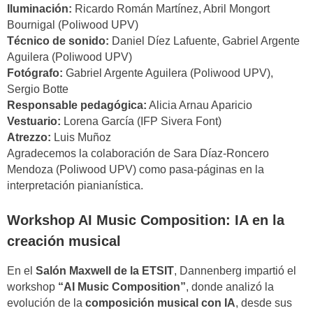
Iluminación:
Ricardo Román Martínez, Abril Mongort
Bournigal (Poliwood UPV)
Técnico de sonido:
Daniel Díez Lafuente, Gabriel Argente
Aguilera (Poliwood UPV)
Fotógrafo:
Gabriel Argente Aguilera (Poliwood UPV),
Sergio Botte
Responsable pedagógica:
Alicia Arnau Aparicio
Vestuario:
Lorena García (IFP Sivera Font)
Atrezzo:
Luis Muñoz
Agradecemos la colaboración de Sara Díaz-Roncero
Mendoza (Poliwood UPV) como pasa-páginas en la
interpretación pianianística.
Workshop AI Music Composition: IA en la
creación musical
En el
Salón Maxwell de la ETSIT
, Dannenberg impartió el
workshop
“AI Music Composition”
, donde analizó la
evolución de la
composición musical con IA
, desde sus