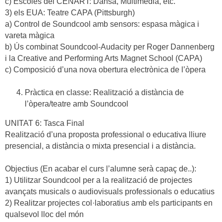
c) Escoles del CENART: Dansa, Multimèdia, etc.
3) els EUA: Teatre CAPA (Pittsburgh)
a) Control de Soundcool amb sensors: espasa màgica i
vareta màgica
b) Ús combinat Soundcool-Audacity per Roger Dannenberg
i la Creative and Performing Arts Magnet School (CAPA)
c) Composició d’una nova obertura electrònica de l’òpera
Pràctica en classe: Realització a distància de
l’òpera/teatre amb Soundcool
UNITAT 6: Tasca Final
Realització d’una proposta professional o educativa lliure
presencial, a distància o mixta presencial i a distància.
Objectius (En acabar el curs l’alumne serà capaç de..):
1) Utilitzar Soundcool per a la realització de projectes
avançats musicals o audiovisuals professionals o educatius
2) Realitzar projectes col·laboratius amb els participants en
qualsevol lloc del món