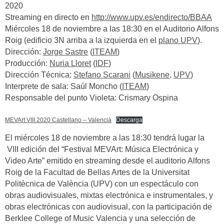
2020
Streaming en directo en
http://www.upv.es/endirecto/BBAA
Miércoles 18 de noviembre a las 18:30 en el Auditorio Alfons
Roig (edificio 3N arriba a la izquierda en el
plano UPV
).
Dirección:
Jorge Sastre
(
ITEAM
)
Producción:
Nuria Lloret
(
IDF
)
Dirección Técnica:
Stefano Scarani
(
Musikene
,
UPV
)
Interprete de sala: Saúl Moncho (
ITEAM
)
Responsable del punto Violeta: Crismary Ospina
MEVArt VIII 2020 Castellano – Valencià
Descarga
El miércoles 18 de noviembre a las 18:30 tendrá lugar la
VIII edición del “Festival MEVArt: Música Electrónica y
Video Arte” emitido en streaming desde el auditorio Alfons
Roig de la Facultad de Bellas Artes de la Universitat
Politècnica de València (UPV) con un espectáculo con
obras audiovisuales, mixtas electrónica e instrumentales, y
obras electrónicas con audiovisual, con la participación de
Berklee College of Music Valencia y una selección de