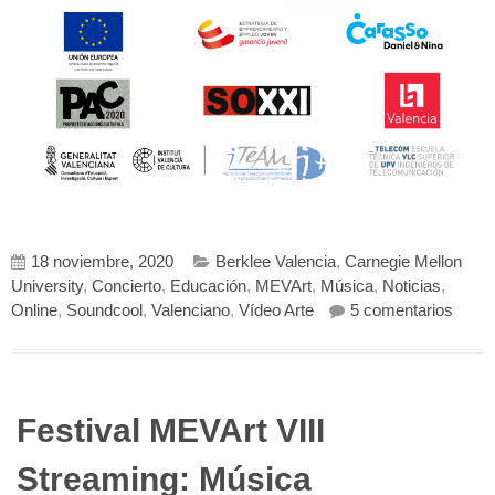
18 noviembre, 2020
Berklee Valencia
,
Carnegie Mellon
University
,
Concierto
,
Educación
,
MEVArt
,
Música
,
Noticias
,
en Fe
Online
,
Soundcool
,
Valenciano
,
Vídeo Arte
5 comentarios
Festival MEVArt VIII
Streaming: Música