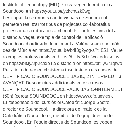
Institute of Technology (MIT) Press, vegeu Introducció a
Soundcool en
https://youtu.be/yzkchvzk0wg
Les capacitats sonores i audiovisuals de Soundcool li
permeten realitzar tot tipus de projectes col·laboratius
professionals i educatius amb mòbils i tauletes fins i tot a
distància, vegeu exemple de control de l’aplicació
Soundcool d’ordinador funcionant a València amb un mòbil
des de Múrcia en
https://youtu.be/b4i3g2ycg-s?t=851
. Veure
exemples professionals en
https://bit.ly/3r1qfwo
, educatius
en
https://bit.ly/2p2caxb
i a distància en
https://bit.ly/3r1qfwo
Per a introduir-te en el sistema inscriu-te en els cursos de
CERTIFICACIÓ SOUNDCOOL 1 BÀSIC, 2 INTERMEDI i 3
AVANÇAT. Descomptes addicionals en els cursos
CERTIFICACIÓ SOUNDCOOL PACK BÀSIC+INTERMEDI
(60h) (cercar SOUNDCOOL en
https://www.cfp.upv.es
).
El responsable del curs és el Catedràtic Jorge Sastre,
director de Soundcool, i la directora del mateix és la
Catedràtica Nuria Lloret, membre de l’equip directiu de
Soundcool. En l’equip directiu de Soundcool es troben