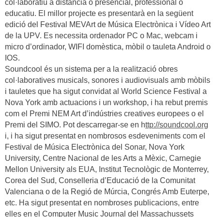
col·laboratiu a distància o presencial, professional o
educatiu. El millor projecte es presentarà en la següent
edició del Festival MEVArt de Música Electrònica i Vídeo Art
de la UPV. Es necessita ordenador PC o Mac, webcam i
micro d’ordinador, WIFI domèstica, mòbil o tauleta Android o
IOS.
Soundcool és un sistema per a la realització obres
col·laboratives musicals, sonores i audiovisuals amb mòbils
i tauletes que ha sigut convidat al World Science Festival a
Nova York amb actuacions i un workshop, i ha rebut premis
com el Premi NEM Art d’indústries creatives europees o el
Premi del SIMO. Pot descarregar-se en h
ttp://soundcool.org
i, i ha sigut presentat en nombrosos esdeveniments com el
Festival de Música Electrònica del Sonar, Nova York
University, Centre Nacional de les Arts a Mèxic, Carnegie
Mellon University als EUA, Institut Tecnològic de Monterrey,
Corea del Sud, Conselleria d’Educació de la Comunitat
Valenciana o de la Regió de Múrcia, Congrés Amb Euterpe,
etc. Ha sigut presentat en nombroses publicacions, entre
elles en el Computer Music Journal del Massachussets