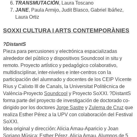
TRANSMUTACIÓN
, Laura Toscano
JANE
, Paula Armijo, Judit Blasco, Gabriel Ibáñez,
Laura Ortiz
SOXXI CULTURA I ARTS CONTEMPORÀNIES
?DistantS
Pieza para percusiones y electrónica espacializadas
alrededor del público y dispositivos Soundcool in situ y
remoto. Proyecto artístico y pedagógico colaborativo,
multidisciplinar, inter-niveles e inter-centros con la
participación del alumnado y docentes de los CEIP Vicente
Rius y Calixto III de Canals, la Universitat Politècnica de
València-Proyecto
Soundcool
y Proyecto SoXXI. ?DistantS
forma parte del proyecto de investigación de doctorado co-
dirigido por los doctores
Jorge Sastre
y
Zulema de Cruz
que
realiza Esther Pérez a la UPV con colaboración del Festival
SoXXI.
Idea original y dirección: Alicia Arnau-Aparicio y Joan
Soriano Música: Esther Pérez, Alicia Arnau, Alumnos de 5