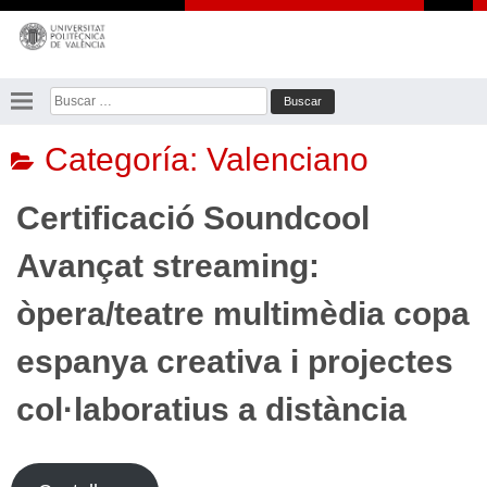
Saltar
al
contenido
Buscar:
Categoría:
Valenciano
Certificació Soundcool
Avançat streaming:
òpera/teatre multimèdia copa
espanya creativa i projectes
col·laboratius a distància