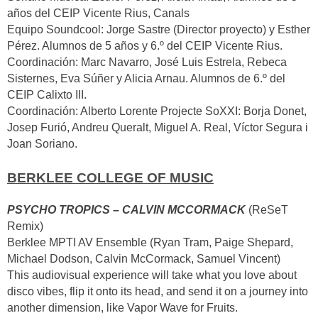
años del CEIP Vicente Rius, Canals
Equipo Soundcool: Jorge Sastre (Director proyecto) y Esther
Pérez. Alumnos de 5 años y 6.º del CEIP Vicente Rius.
Coordinación: Marc Navarro, José Luis Estrela, Rebeca
Sisternes, Eva Súñer y Alicia Arnau. Alumnos de 6.º del
CEIP Calixto III.
Coordinación: Alberto Lorente Projecte SoXXI: Borja Donet,
Josep Furió, Andreu Queralt, Miguel A. Real, Víctor Segura i
Joan Soriano.
BERKLEE COLLEGE OF MUSIC
PSYCHO TROPICS – CALVIN MCCORMACK
(ReSeT
Remix)
Berklee MPTI AV Ensemble (Ryan Tram, Paige Shepard,
Michael Dodson, Calvin McCormack, Samuel Vincent)
This audiovisual experience will take what you love about
disco vibes, flip it onto its head, and send it on a journey into
another dimension, like Vapor Wave for Fruits.