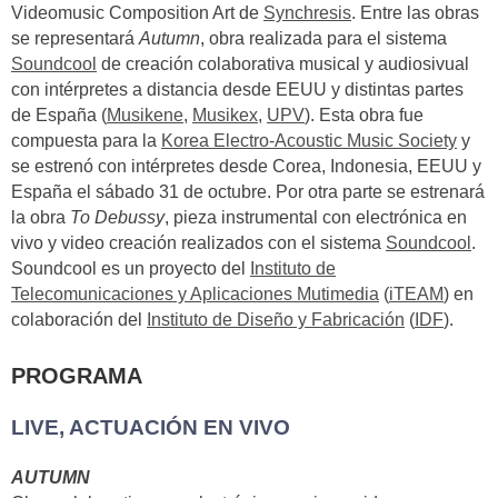
Videomusic Composition Art de
Synchresis
. Entre las obras
se representará
Autumn
, obra realizada para el sistema
Soundcool
de creación colaborativa musical y audiosivual
con intérpretes a distancia desde EEUU y distintas partes
de España (
Musikene
,
Musikex
,
UPV
). Esta obra fue
compuesta para la
Korea Electro-Acoustic Music Society
y
se estrenó con intérpretes desde Corea, Indonesia, EEUU y
España el sábado 31 de octubre. Por otra parte se estrenará
la obra
To Debussy
, pieza instrumental con electrónica en
vivo y video creación realizados con el sistema
Soundcool
.
Soundcool es un proyecto del
Instituto de
Telecomunicaciones y Aplicaciones Mutimedia
(
iTEAM
) en
colaboración del
Instituto de Diseño y Fabricación
(
IDF
).
PROGRAMA
LIVE, ACTUACIÓN
EN VIVO
AUTUMN