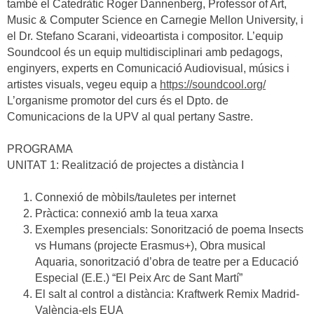
també el Catedràtic Roger Dannenberg, Professor of Art,
Music & Computer Science en Carnegie Mellon University, i
el Dr. Stefano Scarani, videoartista i compositor. L’equip
Soundcool és un equip multidisciplinari amb pedagogs,
enginyers, experts en Comunicació Audiovisual, músics i
artistes visuals, vegeu equip a
https://soundcool.org/
L’organisme promotor del curs és el Dpto. de
Comunicacions de la UPV al qual pertany Sastre.
PROGRAMA
UNITAT 1: Realització de projectes a distància I
Connexió de mòbils/tauletes per internet
Pràctica: connexió amb la teua xarxa
Exemples presencials: Sonorització de poema Insects
vs Humans (projecte Erasmus+), Obra musical
Aquaria, sonorització d’obra de teatre per a Educació
Especial (E.E.) “El Peix Arc de Sant Martí”
El salt al control a distància: Kraftwerk Remix Madrid-
València-els EUA