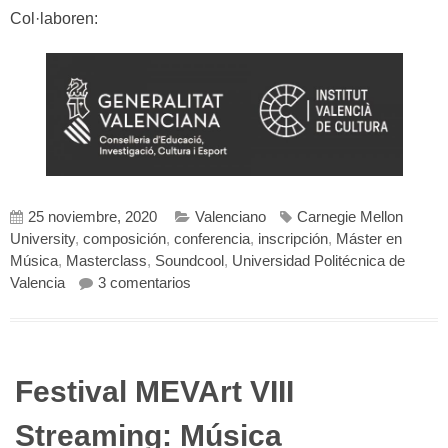
Col·laboren:
25 noviembre, 2020
Valenciano
Carnegie Mellon
University
,
composición
,
conferencia
,
inscripción
,
Máster en
Música
,
Masterclass
,
Soundcool
,
Universidad Politécnica de
en CURS PROJECTES DE CREACIÓ 
Valencia
3 comentarios
Festival MEVArt VIII
Streaming: Música