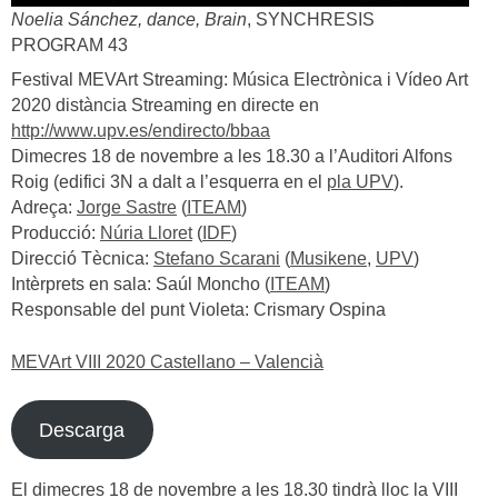
Noelia Sánchez, dance, Brain
, SYNCHRESIS
PROGRAM 43
Festival MEVArt Streaming: Música Electrònica i Vídeo Art
2020 distància Streaming en directe en
http://www.upv.es/endirecto/bbaa
Dimecres 18 de novembre a les 18.30 a l’Auditori Alfons
Roig (edifici 3N a dalt a l’esquerra en el
pla UPV
).
Adreça:
Jorge Sastre
(
ITEAM
)
Producció:
Núria Lloret
(
IDF
)
Direcció Tècnica:
Stefano Scarani
(
Musikene
,
UPV
)
Intèrprets en sala: Saúl Moncho (
ITEAM
)
Responsable del punt Violeta: Crismary Ospina
MEVArt VIII 2020 Castellano – Valencià
Descarga
El dimecres 18 de novembre a les 18.30 tindrà lloc la VIII