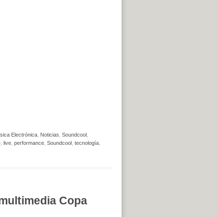
sica Electrónica
,
Noticias
,
Soundcool
,
e
,
live
,
performance
,
Soundcool
,
tecnología
,
 multimedia Copa