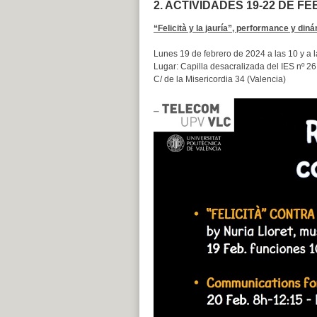
2. ACTIVIDADES 19-22 DE F
“Felicità y la jauría”, performance y diná
Lunes 19 de febrero de 2024 a las 10 y a 
Lugar: Capilla desacralizada del IES nº 26
C/ de la Misericordia 34 (Valencia)