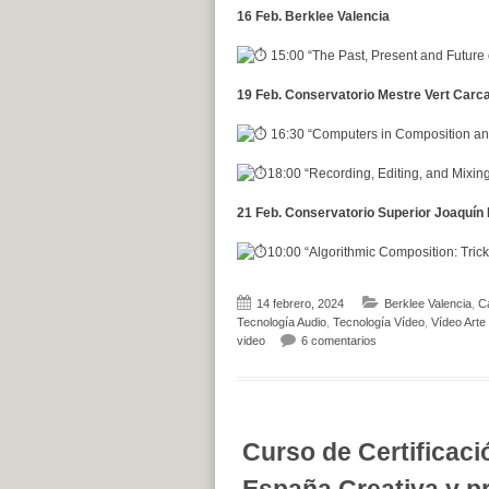
16 Feb. Berklee Valencia
15:00 “The Past, Present and Future
19 Feb. Conservatorio Mestre Vert Carc
16:30 “Computers in Composition a
18:00 “Recording, Editing, and Mixing
21 Feb. Conservatorio Superior Joaquín 
10:00 “Algorithmic Composition: Trick
14 febrero, 2024
Berklee Valencia
,
Ca
Tecnología Audio
,
Tecnología Vídeo
,
Vídeo Arte
en MEVArt XII y el 1
video
6 comentarios
Curso de Certificac