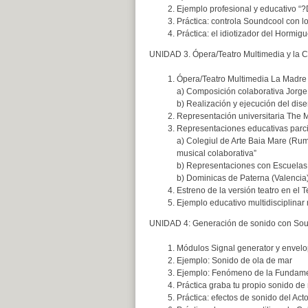
Ejemplo profesional y educativo “?
Práctica: controla Soundcool con lo
Práctica: el idiotizador del Hormig
UNIDAD 3. Ópera/Teatro Multimedia y la C
Ópera/Teatro Multimedia La Madre 
a) Composición colaborativa Jorge
b) Realización y ejecución del di
Representación universitaria The M
Representaciones educativas parc
a) Colegiul de Arte Baia Mare (Ruma
musical colaborativa”
b) Representaciones con Escuelas
b) Dominicas de Paterna (Valencia)
Estreno de la versión teatro en el 
Ejemplo educativo multidisciplinar 
UNIDAD 4: Generación de sonido con Sou
Módulos Signal generator y envel
Ejemplo: Sonido de ola de mar
Ejemplo: Fenómeno de la Fundamen
Práctica graba tu propio sonido de 
Práctica: efectos de sonido del Acto