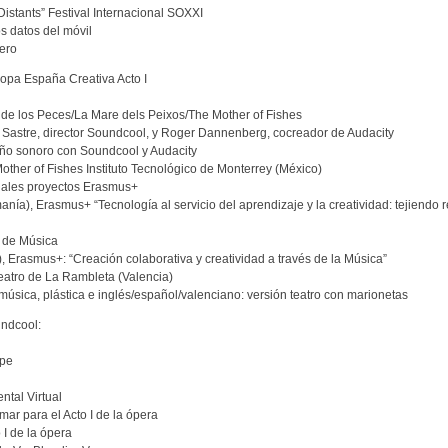
Distants” Festival Internacional SOXXI
s datos del móvil
uero
opa España Creativa Acto I
de los Peces/La Mare dels Peixos/The Mother of Fishes
 Sastre, director Soundcool, y Roger Dannenberg, cocreador de Audacity
seño sonoro con Soundcool y Audacity
other of Fishes Instituto Tecnológico de Monterrey (México)
iales proyectos Erasmus+
nía), Erasmus+ “Tecnología al servicio del aprendizaje y la creatividad: tejiendo 
 de Música
, Erasmus+: “Creación colaborativa y creatividad a través de la Música”
Teatro de La Rambleta (Valencia)
música, plástica e inglés/español/valenciano: versión teatro con marionetas
ndcool:
ope
tal Virtual
mar para el Acto I de la ópera
 I de la ópera