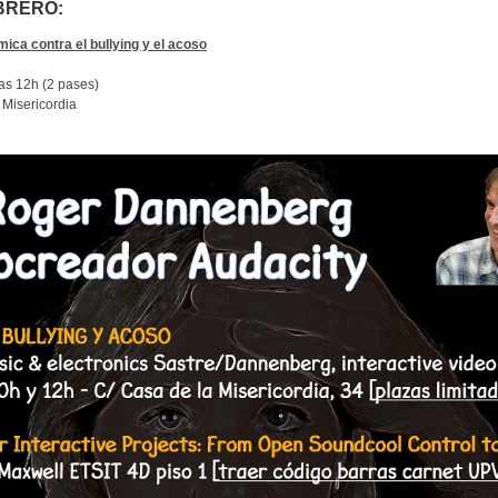
EBRERO:
mica contra el bullying y el acoso
las 12h (2 pases)
 Misericordia