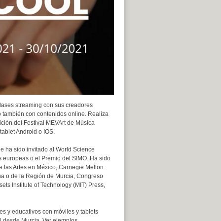
lases streaming con sus creadores
o también con contenidos online. Realiza
dición del Festival MEVArt de Música
ablet Android o IOS.
e ha sido invitado al World Science
s europeas o el Premio del SIMO. Ha sido
e las Artes en México, Carnegie Mellon
na o de la Región de Murcia, Congreso
ts Institute of Technology (MIT) Press,
es y educativos con móviles y tablets
l desde Murcia
. Ver ejemplos