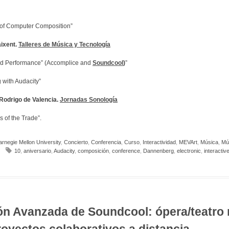
 of Computer Composition”
aixent.
Talleres de Música y Tecnología
nd Performance” (Accomplice and
Soundcool
)
”
 with Audacity”
Rodrigo de Valencia.
Jornadas Sonología
s of the Trade”.
rnegie Mellon University
,
Concierto
,
Conferencia
,
Curso
,
Interactividad
,
MEVArt
,
Música
,
Mú
10
,
aniversario
,
Audacity
,
composición
,
conference
,
Dannenberg
,
electronic
,
interactiv
0º aniversario Soundcool: Ópera performance y conferencias
ión Avanzada de Soundcool: ópera/teatro