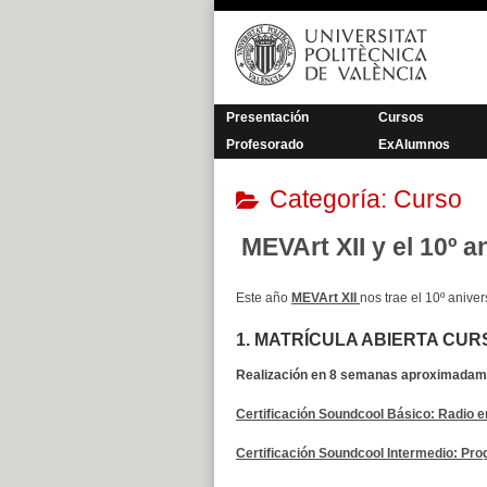
Saltar
al
contenido
Presentación
Cursos
Profesorado
ExAlumnos
Categoría:
Curso
MEVArt XII y el 10º 
Este año
MEVArt XII
nos trae el 10º anive
1. MATRÍCULA ABIERTA CUR
Realización en 8 semanas aproximadamen
Certificación Soundcool Básico: Radio e
Certificación Soundcool Intermedio: Pro