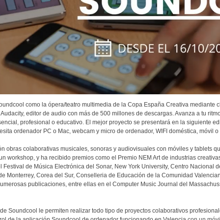
oundcool como la ópera/teatro multimedia de la Copa España Creativa mediante c
udacity, editor de audio con más de 500 millones de descargas. Avanza a tu ritm
sencial, profesional o educativo. El mejor proyecto se presentará en la siguiente e
cesita ordenador PC o Mac, webcam y micro de ordenador, WIFI doméstica, móvil o t
ón obras colaborativas musicales, sonoras y audiovisuales con móviles y tablets qu
un workshop, y ha recibido premios como el Premio NEM Art de industrias creativa
estival de Música Electrónica del Sonar, New York University, Centro Nacional d
o de Monterrey, Corea del Sur, Conselleria de Educación de la Comunidad Valencia
umerosas publicaciones, entre ellas en el Computer Music Journal del Massachusse
e Soundcool le permiten realizar todo tipo de proyectos colaborativos profesional
trol de la aplicación Soundcool de ordenador funcionando en Valencia
con un móvi