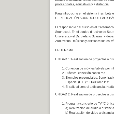
profesionales
,
educativos
y a
distancia
Para introducirte en el sistema inscríb
CERTIFICACIÓN SOUNDCOOL PACK BÁS
El responsable del curso es el Catedrático
Soundcool. En el equipo directivo de Sou
University, y el Dr. Stefano Scarani, vide
Audiovisual, músicos y artistas visuales,
PROGRAMA
UNIDAD 1: Realización de proyectos a dist
Conexión de móviles/tablets por in
Práctica: conexión con tu red
Ejemplos presenciales: Sonorizaci
Especial (E.E.) “El Pez Arco Iris”
El salto al control a distancia: K
UNIDAD 2: Realización de proyectos a dist
Programa-concierto de TV “Crónica
a) Realización de audio a distanci
b) Realización de video a distancia