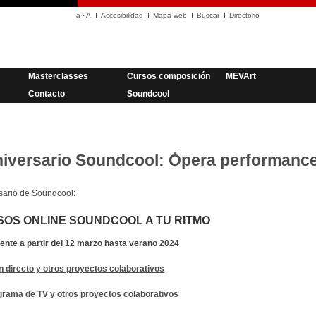
a
·
A
Accesibilidad
Mapa web
Buscar
Directorio
Masterclasses
Cursos composición
MEVArt
Contacto
Soundcool
aniversario Soundcool: Ópera performanc
rsario de Soundcool:
SOS ONLINE SOUNDCOOL A TU RITMO
te a partir del 12 marzo hasta verano 2024
n directo y otros proyectos colaborativos
grama de TV y otros proyectos colaborativos