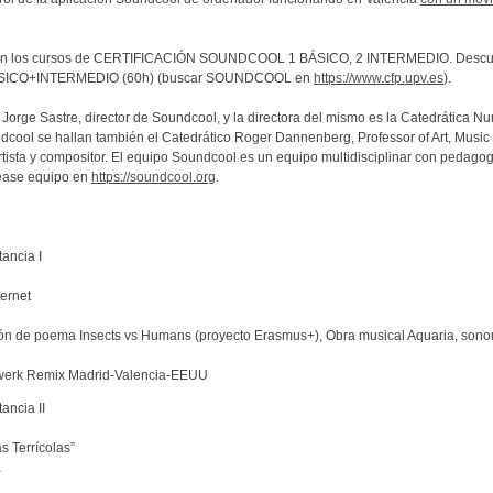
ete en los cursos de CERTIFICACIÓN SOUNDCOOL 1 BÁSICO, 2 INTERMEDIO. Descue
ICO+INTERMEDIO (60h) (buscar SOUNDCOOL en
https://www.cfp.upv.es
).
 Jorge Sastre, director de Soundcool, y la directora del mismo es la Catedrática Nu
ndcool se hallan también el Catedrático Roger Dannenberg, Professor of Art, Mus
oartista y compositor. El equipo Soundcool es un equipo multidisciplinar con peda
 véase equipo en
https://soundcool.org
.
ancia I
ternet
ón de poema Insects vs Humans (proyecto Erasmus+), Obra musical Aquaria, sonor
raftwerk Remix Madrid-Valencia-EEUU
ancia II
s Terrícolas”
a