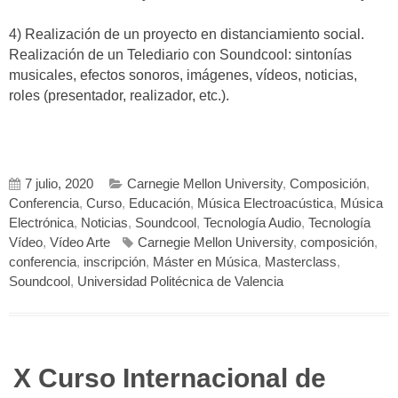
4) Realización de un proyecto en distanciamiento social.
Realización de un Telediario con Soundcool: sintonías
musicales, efectos sonoros, imágenes, vídeos, noticias,
roles (presentador, realizador, etc.).
7 julio, 2020
Carnegie Mellon University
,
Composición
,
Conferencia
,
Curso
,
Educación
,
Música Electroacústica
,
Música
Electrónica
,
Noticias
,
Soundcool
,
Tecnología Audio
,
Tecnología
Vídeo
,
Vídeo Arte
Carnegie Mellon University
,
composición
,
conferencia
,
inscripción
,
Máster en Música
,
Masterclass
,
Soundcool
,
Universidad Politécnica de Valencia
X Curso Internacional de