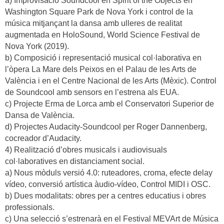
a) Improvisació Soundcool en Spirit of the Objects en
Washington Square Park de Nova York i control de la
música mitjançant la dansa amb ulleres de realitat
augmentada en HoloSound, World Science Festival de
Nova York (2019).
b) Composició i representació musical col·laborativa en
l’òpera La Mare dels Peixos en el Palau de les Arts de
València i en el Centre Nacional de les Arts (Mèxic). Control
de Soundcool amb sensors en l’estrena als EUA.
c) Projecte Erma de Lorca amb el Conservatori Superior de
Dansa de València.
d) Projectes Audacity-Soundcool per Roger Dannenberg,
cocreador d’Audacity.
4) Realització d’obres musicals i audiovisuals
col·laboratives en distanciament social.
a) Nous mòduls versió 4.0: ruteadores, croma, efecte delay
vídeo, conversió artística àudio-vídeo, Control MIDI i OSC.
b) Dues modalitats: obres per a centres educatius i obres
professionals.
c) Una selecció s’estrenarà en el Festival MEVArt de Música