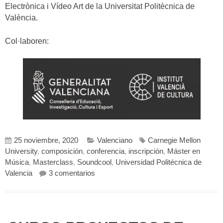
Electrònica i Vídeo Art de la Universitat Politècnica de
València.
Col·laboren:
25 noviembre, 2020
Valenciano
Carnegie Mellon
University
,
composición
,
conferencia
,
inscripción
,
Máster en
Música
,
Masterclass
,
Soundcool
,
Universidad Politécnica de
en CURS PROJECTES DE CREACIÓ 
Valencia
3 comentarios