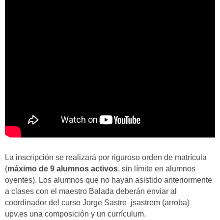
La inscripción se realizará por riguroso orden de matrícula
(
máximo de 9 alumnos activos
,
sin límite en alumnos
oyentes). Los alumnos que no hayan asistido anteriormente
a clases con el maestro Balada deberán enviar al
coordinador del curso Jorge Sastre jsastrem (arroba)
upv.es una composición y un currículum.