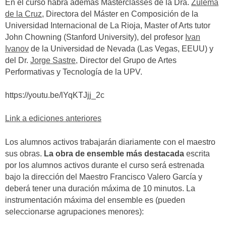
En el curso habrá además Masterclasses de la Dra.
Zulema
de la Cruz
, Directora del Máster en Composición de la
Universidad Internacional de La Rioja, Master of Arts tutor
John Chowning (Stanford University), del profesor
Ivan
Ivanov
de la Universidad de Nevada (Las Vegas, EEUU) y
del Dr.
Jorge Sastre,
Director del Grupo de Artes
Performativas y Tecnología de la UPV.
https://youtu.be/lYqKTJjj_2c
Link a ediciones anteriores
Los alumnos activos trabajarán diariamente con el maestro
sus obras.
La obra de ensemble más destacada
escrita
por los alumnos activos durante el curso será estrenada
bajo la dirección del Maestro Francisco Valero García y
deberá tener una duración máxima de 10 minutos. La
instrumentación máxima del ensemble es (pueden
seleccionarse agrupaciones menores):