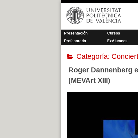
Saltar
al
contenido
Presentación
Cursos
Profesorado
ExAlumnos
Categoría:
Concier
Roger Dannenberg en 
(MEVArt XIII)