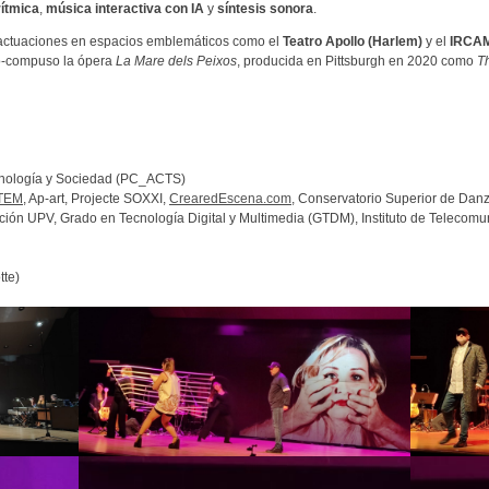
ítmica
,
música interactiva con IA
y
síntesis sonora
.
 actuaciones en espacios emblemáticos como el
Teatro Apollo (Harlem)
y el
IRCAM
 co-compuso la ópera
La Mare dels Peixos
, producida en Pittsburgh en 2020 como
T
ecnología y Sociedad (PC_ACTS)
STEM
, Ap-art, Projecte SOXXI,
CrearedEscena.com
, Conservatorio Superior de Dan
ción UPV, Grado en Tecnología Digital y Multimedia (GTDM), Instituto de Telecomu
tte)