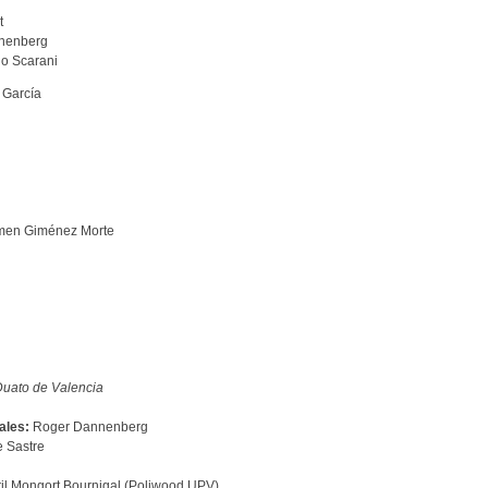
t
nnenberg
o Scarani
 García
en Giménez Morte
Duato de Valencia
ales:
Roger Dannenberg
 Sastre
il Mongort Bournigal (Poliwood UPV)