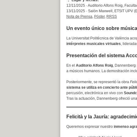
Lugar y fechas:
12/11/2025 · Auditorio Alfons Roig, Facult
13/11/2025 · Salón Maxwell, ETSIT UPV (Ed
Nota de Prensa
,
Póster
,
RRSS
Un evento único sobre música p
La Universitat Politècnica de València ac
intérpretes musicales virtuales
, liderad
Presentación del sistema Accom
En el
Auditorio Alfons Roig
, Dannenberg
a músicos humanos. La demostración incluy
Posteriormente, se representó la obra
Feli
sistema se utiliza en concierto ante públ
percusión, electrónica en vivo con
Soundc
Tras la actuación, Dannenberg ofreció un
Felicità y la Jauría: agradecimi
Queremos expresar nuestro
inmenso agr