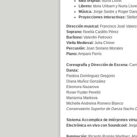
Idea original:
Nuria Lloret
Libreto:
Idoia Uribarri y Nuria Llore
Música:
Jorge Sastre y Roger Da
Proyecciones interactivas:
Stefan
Dirección musical:
Francisco José Valero
Soprano:
Noelia Castillo Pérez
Barítono:
Valentin Petrovici
Viella Medieval:
Julia Chiner
Percusión:
Joan Soriano Morales
Piano:
Amparo Ferris
Coreografía y Dirección de Escena:
Carm
Danza:
Pastora Domínguez Gregorio
Diana Muñoz González
Eleonora Nazarova
Roser Fuster Perelló
Marianna Markova
Michelle Andreina Romero Blanco
Conservatorio Superior de Danza Nacho 
Sistema Accomplice de intérpretes virtu
Electrónica en vivo con Soundcool:
Jorge
Iluminación:
Ricardo Román Martínez, Abr