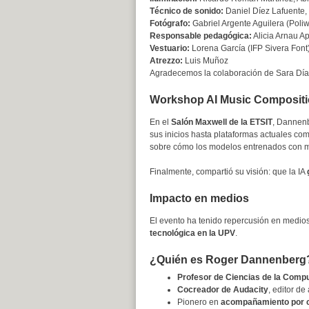
Técnico de sonido:
Daniel Díez Lafuente,
Fotógrafo:
Gabriel Argente Aguilera (Poli
Responsable pedagógica:
Alicia Arnau Ap
Vestuario:
Lorena García (IFP Sivera Font
Atrezzo:
Luis Muñoz
Agradecemos la colaboración de Sara Día
Workshop AI Music Composition
En el
Salón Maxwell de la ETSIT
, Dannenb
sus inicios hasta plataformas actuales co
sobre cómo los modelos entrenados con mús
Finalmente, compartió su visión: que la IA
Impacto en medios
El evento ha tenido repercusión en medi
tecnológica en la UPV
.
¿Quién es Roger Dannenberg
Profesor de Ciencias de la Compu
Cocreador de Audacity
, editor d
Pionero en
acompañamiento por 