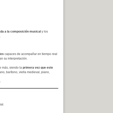
ada a la composición musical
y los
.
les
capaces de acompañar en tiempo real
n su interpretación.
e más, siendo la
primera vez que este
ano, barítono, viella medieval, piano,
.
ial.