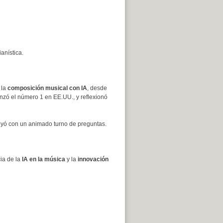
anística.
 la
composición musical con IA
, desde
nzó el número 1 en EE.UU., y reflexionó
luyó con un animado turno de preguntas.
ia de la
IA en la música
y la
innovación