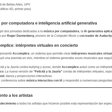
ad de Bellas Artes, UPV
ificio 4D, primer piso)
or computadora e inteligencia artificial generativa
ogió dos jornadas dedicadas a la
música por computadora
, la
IA generativa aplic
as por
Roger Dannenberg
, pionero de la
Computer Music
y
cocreador de Audacity
plice: intérpretes virtuales en concierto
 presentó
Accomplice
, un sistema que permite crear
intérpretes musicales virtua
ó una pianista en vivo, mientras el sistema generaba voces musicales que seguía
cità y la Jauría
contra bullying y acoso, donde
Accomplice
actuó como un intérpret
ico
. La nueva versión de
“Felicità y la Jauría”
consta de intérpretes virtuales, sopr
ool
, danza y proyecciones interactivas.
a conferencia sobre
música interactiva con IA
y respondió a numerosas preguntas
ento a los artistas
adecimiento
a todxs lxs artistas que hicieron posible esta representación tan espec