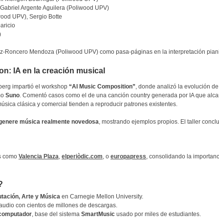
 Gabriel Argente Aguilera (Poliwood UPV)
wood UPV), Sergio Botte
aricio
)
z-Roncero Mendoza (Poliwood UPV) como pasa-páginas en la interpretación piani
: IA en la creación musical
erg impartió el workshop
“AI Music Composition”
, donde analizó la evolución de
mo
Suno
. Comentó casos como el de una canción country generada por IA que alca
ica clásica y comercial tienden a reproducir patrones existentes.
genere música realmente novedosa
, mostrando ejemplos propios. El taller conc
os como
Valencia Plaza
,
elperiòdic.com
, o
europapress
, consolidando la importanc
?
tación, Arte y Música
en Carnegie Mellon University.
e audio con cientos de millones de descargas.
computador
, base del sistema
SmartMusic
usado por miles de estudiantes.